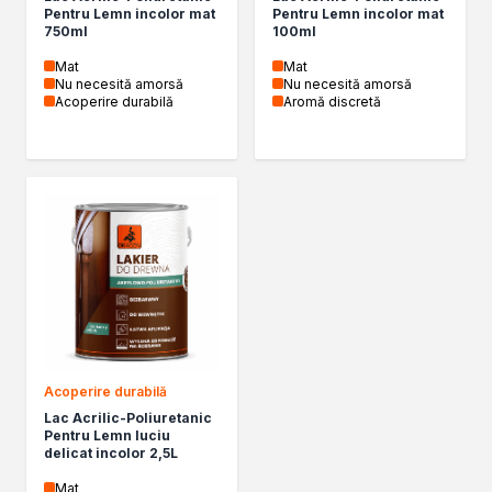
Żywica epoksydowa
Pentru Lemn incolor mat
Pentru Lemn incolor mat
Impregnaty specjalistyczne
750ml
100ml
Impregnaty do drewna konstrukcyjnego
Mat
Mat
Remont
Nu necesită amorsă
Nu necesită amorsă
Acoperire durabilă
Aromă discretă
Grunty
Folie w płynie
Masy szpachlowe budowlane
Akryle
Silikony
Impregnacja
Impregnaty specjalistyczne
Impregnaty do drewna konstrukcyjnego
Impregnaty dekoracyjny do drewna
Projekty DIY
Żywice
Acoperire durabilă
Lakiery dekoracyjne
Lac Acrilic-Poliuretanic
Domowe porządki
Pentru Lemn luciu
Motoryzacja i reperacja
delicat incolor 2,5L
Artykuły sezonowe
Mat