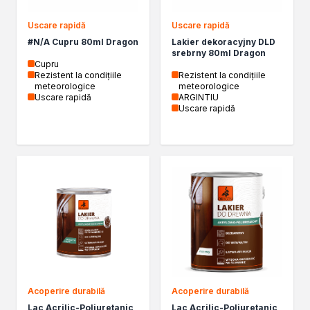
Kleje w sprayu
Uscare rapidă
Uscare rapidă
Akryle
#N/A Cupru 80ml Dragon
Lakier dekoracyjny DLD
Silikony
srebrny 80ml Dragon
Piany
Cupru
Rezistent la condiţiile
Rezistent la condiţiile
Pozostałe
meteorologice
meteorologice
Czyszczenie i rozcieńczanie
Uscare rapidă
ARGINTIU
Uscare rapidă
Rozcieńczalniki ogólnego stosowania
Rozcieńczalniki specjalistyczne
Rozcieńczalniki BIO
Chemia gospodarcza
Środki bioochronne
Środki czyszczące
Ochrona i dekoracja
Bejce
Lakierobejce
Farby w aerozolu
Impregnaty dekoracyjny do drewna
Acoperire durabilă
Acoperire durabilă
Lakiery
Lac Acrilic-Poliuretanic
Lac Acrilic-Poliuretanic