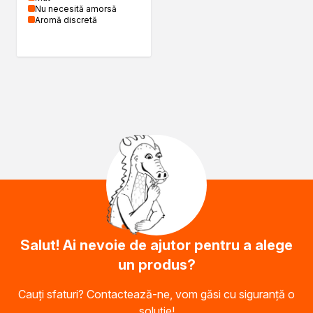
Biopaliwa do biokominków
Nu necesită amorsă
Aromă discretă
Akcja Zima
Poznaj Dragona
O firmie Dragon Poland
Akademia Dragona
Aktualności
Społeczna odpowiedzialność
Praca
Praktyki zawodowe
Znajdź rozwiązanie
Ekspert radzi
Mistrz w 5 krokach
Ştiri
Contact
Salut! Ai nevoie de ajutor pentru a alege
un produs?
Cauți sfaturi? Contactează-ne, vom găsi cu siguranță o
soluție!